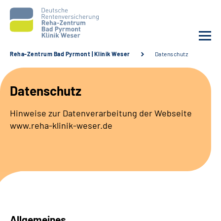
Reha-Zentrum Bad Pyrmont | Klinik Weser
Datenschutz
Unsere Klinik
Datenschutz
Unsere Angebote
Hinweise zur Datenverarbeitung der Webseite
www.reha-klinik-weser.de
Service
Karriere
Sozialdienste & Zuweisende
Suche
Allgemeines