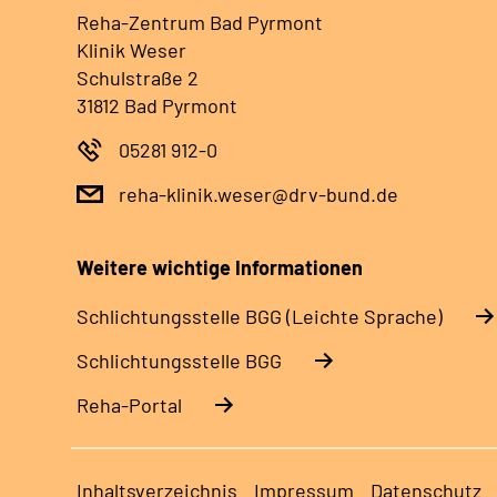
Reha-Zentrum Bad Pyrmont
Klinik Weser
Schulstraße 2
31812 Bad Pyrmont
05281 912-0
reha-klinik.weser@drv-bund.de
Weitere wichtige Informationen
Schlich­tungs­stel­le BGG (Leichte Sprache)
Schlich­tungs­stel­le BGG
Reha-Portal
Inhaltsverzeichnis
Impressum
Datenschutz